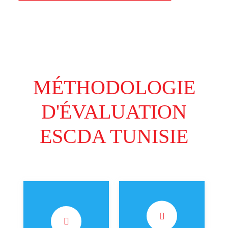
MÉTHODOLOGIE
D'ÉVALUATION
ESCDA TUNISIE
(45% de la note
(15% de la note
finale) Le client
finale) Le client
mystère appelle le
mystère publie un
service client,
commentaire sur la