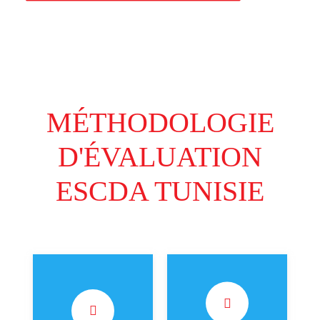
MÉTHODOLOGIE
D'ÉVALUATION
ESCDA TUNISIE
(45% de la note
(15% de la note
finale) Le client
finale) Le client
mystère appelle le
mystère publie un
service client,
commentaire sur la