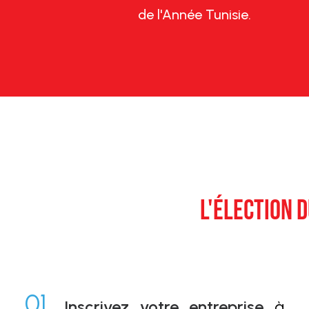
de l'Année Tunisie.
L'ÉLECTION D
01.
Inscrivez votre entreprise
à