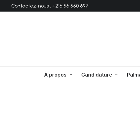
Contactez-nous : +216 56 550 697
À propos
Candidature
Palm