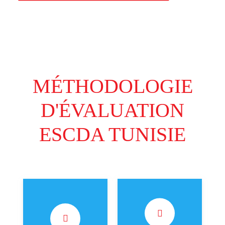
MÉTHODOLOGIE
D'ÉVALUATION
ESCDA TUNISIE
(45% de la note
(15% de la note
finale) Le client
finale) Le client
mystère appelle le
mystère publie un
service client,
commentaire sur la