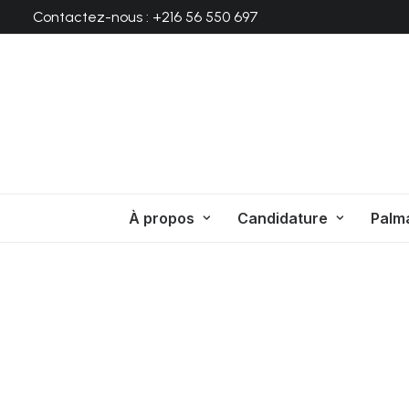
Contactez-nous : +216 56 550 697
À propos
Candidature
Palm