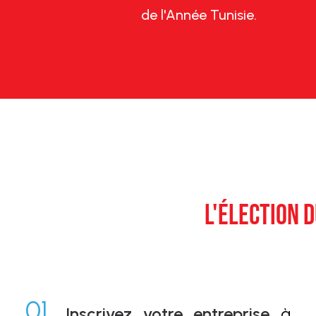
de l'Année Tunisie.
L'ÉLECTION D
01.
Inscrivez votre entreprise
à