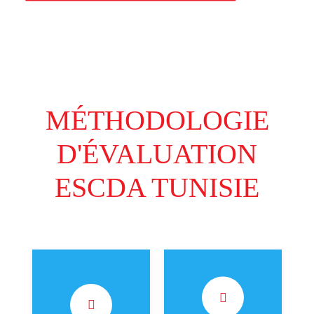
MÉTHODOLOGIE
D'ÉVALUATION
ESCDA TUNISIE
(45% de la note
(15% de la note
finale) Le client
finale) Le client
mystère appelle le
mystère publie un
service client,
commentaire sur la