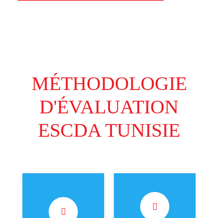
MÉTHODOLOGIE
D'ÉVALUATION
ESCDA TUNISIE
(45% de la note
(15% de la note
finale) Le client
finale) Le client
mystère appelle le
mystère publie un
service client,
commentaire sur la