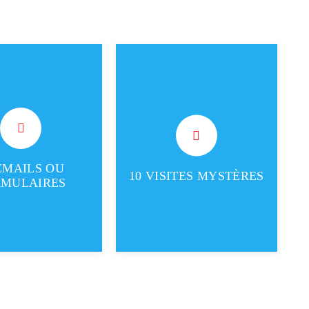
la note finale) Le
(15% de la note finale) Le
ystère contacte le
client mystère se rend sur lieu
ent par e-mail ou par
de contact client, se renseigne
re de contact du site
sur des produits et services,
 Lorsqu’il reçoit la
émet des objections, achète…
EMAILS OU
réponse…
10 VISITES MYSTÈRES
RMULAIRES
Lire la suite
ire la suite