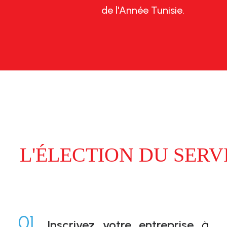
de l'Année Tunisie.
L'ÉLECTION DU SERV
01.
Inscrivez votre entreprise
à