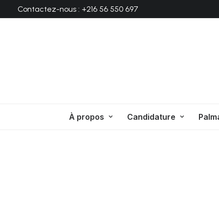
Contactez-nous : +216 56 550 697
À propos
Candidature
Palm