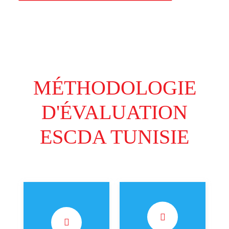
MÉTHODOLOGIE
D'ÉVALUATION
ESCDA TUNISIE
(45% de la note
(15% de la note
finale) Le client
finale) Le client
mystère appelle le
mystère publie un
service client,
commentaire sur la