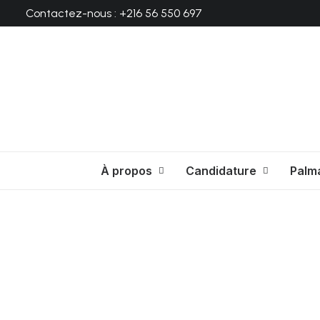
Contactez-nous : +216 56 550 697
À propos
Candidature
Palm