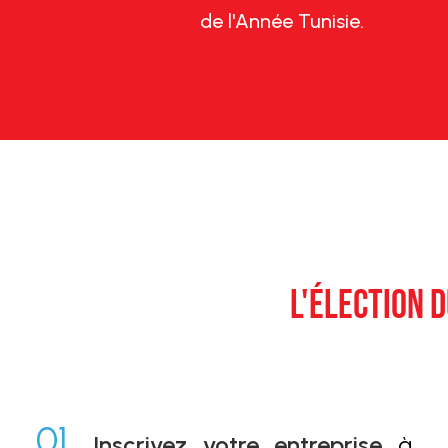
de l'Année Tunisie.
L'ÉLECTION D
01.
Inscrivez votre entreprise
à