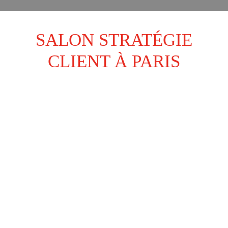
SALON STRATÉGIE
CLIENT À PARIS
L'équipe de l'Élection du Service Client de
l'Année Tunisie a eu le plaisir de participer
au plus grand évènement européen de la
relation client "Le salon stratégie client"
qui a rassemblé plus de 1600 visiteurs et
300 exposants.
De multiples conférences plénières,
workshops et atelier on étaient donnés