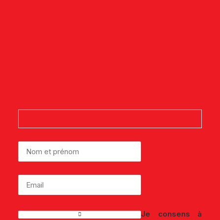
Inscrivez-vous à notre
Newsletter
Et suivez l'actualité de l'Élection du
Service Client de l'Année Tunisie.
Je consens à