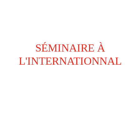
SÉMINAIRE À
L'INTERNATIONNAL
C’est dans le sud de la France que l’équipe
de l’Élection du Service Client de l’Année
s’est donné rendez-vous. Les retrouvailles
furent internationale, une occasion pour